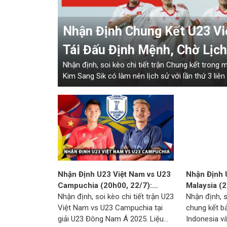
Nhận Định Chung Kết U23 Việ
Tái Đấu Định Mệnh, Chờ Lịch
Nhận định, soi kèo chi tiết trận Chung kết trong
Kim Sang Sik có làm nên lịch sử với lần thứ 3 li
Nhận Định U23 Việt Nam vs U23
Nhận Định 
Campuchia (20h00, 22/7):
Malaysia (2
Khẳng Định Ngôi Đầu, Thẳng
Nhận định, soi kèo chi tiết trận U23
Vẫy Gọi, C
Nhận định, s
Tiến Bán Kết
Việt Nam vs U23 Campuchia tại
Vé
chung kết b
giải U23 Đông Nam Á 2025. Liệu
Indonesia v