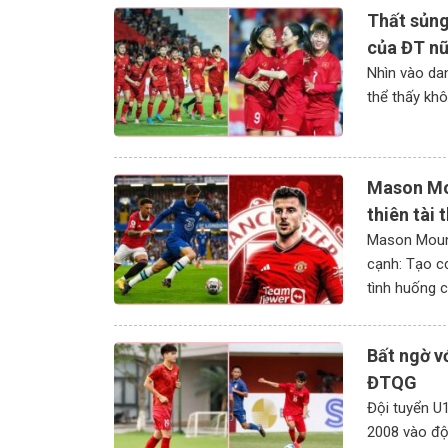
Thất sủng
của ĐT n
Nhìn vào da
thể thấy khô
Mason Mou
thiên tài 
Mason Mount
cạnh: Tạo cơ
tình huống c
Bất ngờ v
ĐTQG
Đội tuyển U1
2008 vào đội