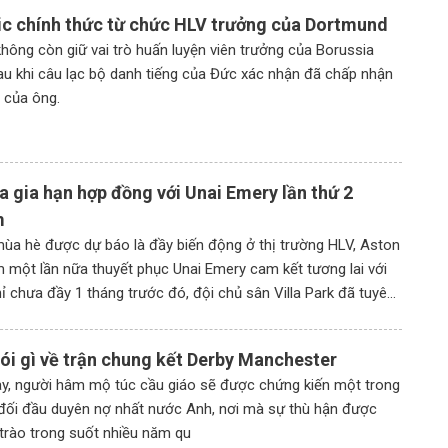
lớn, đội chủ nhà hoàn
của HLV Kim Sang Sik có một khởi
ic chính thức từ chức HLV trưởng của Dortmund
thi triển lối chơi phòng
đầu tưng bừng trên hành trình bảo
không còn giữ vai trò huấn luyện viên trưởng của Borussia
vệ ngôi vương?
u khi câu lạc bộ danh tiếng của Đức xác nhận đã chấp nhận
 của ông.
la gia hạn hợp đồng với Unai Emery lần thứ 2
m
ùa hè được dự báo là đầy biến động ở thị trường HLV, Aston
m một lần nữa thuyết phục Unai Emery cam kết tương lai với
ỉ chưa đầy 1 tháng trước đó, đội chủ sân Villa Park đã tuyên
 điều khoản gia hạn hợp […]
nói gì về trận chung kết Derby Manchester
ày, người hâm mộ túc cầu giáo sẽ được chứng kiến một trong
ối đầu duyên nợ nhất nước Anh, nơi mà sự thù hận được
 trào trong suốt nhiều năm qu