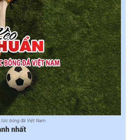
n tức bóng đá Việt Nam
anh nhất