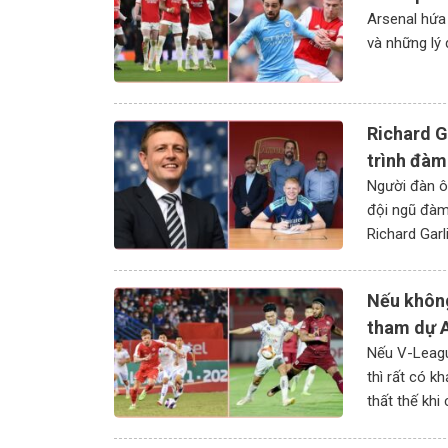
Arsenal hứa 
và những lý 
Richard G
trình đàm
Người đàn ô
đội ngũ đàm 
Richard Garl
khâu tuyển 
Nếu không
tham dự 
Nếu V-Leagu
thì rất có 
thất thế khi