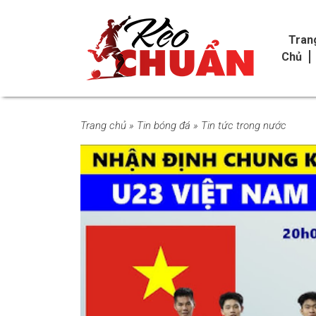
Tran
Chủ
Trang chủ
»
Tin bóng đá
»
Tin tức trong nước