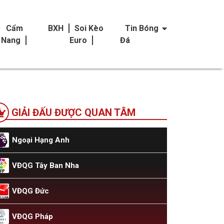
Cẩm
BXH
Soi Kèo
Tin Bóng
Nang
Euro
Đá
GIẢI ĐẤU ĐƯỢC QUAN TÂM
Ngoại Hạng Anh
VĐQG Tây Ban Nha
VĐQG Đức
VĐQG Pháp