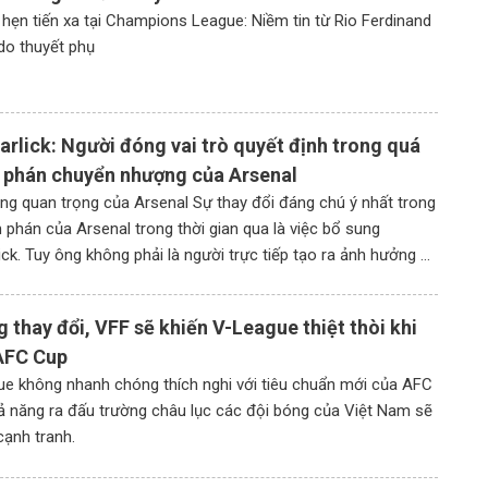
hẹn tiến xa tại Champions League: Niềm tin từ Rio Ferdinand
do thuyết phụ
arlick: Người đóng vai trò quyết định trong quá
 phán chuyển nhượng của Arsenal
ng quan trọng của Arsenal Sự thay đổi đáng chú ý nhất trong
phán của Arsenal trong thời gian qua là việc bổ sung
ick. Tuy ông không phải là người trực tiếp tạo ra ảnh hưởng ở
dụng nhưng ông là người đảm nhiệm vai trò […]
 thay đổi, VFF sẽ khiến V-League thiệt thòi khi
AFC Cup
e không nhanh chóng thích nghi với tiêu chuẩn mới của AFC
khả năng ra đấu trường châu lục các đội bóng của Việt Nam sẽ
 cạnh tranh.