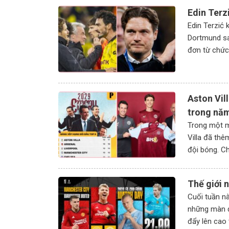
thầy trò HLV Kim Sang Sik có
sức ép cực 
Edin Terz
giành chiến thắng đậm để đoạt vé
toàn có thể 
vào Bán kết?
ngự.
Edin Terzić 
Dortmund sa
đơn từ chức
Aston Vil
trong nă
Trong một m
Villa đã thê
đội bóng. Ch
bố kích hoạt
Thế giới 
Cuối tuần n
những màn đ
đẩy lên cao