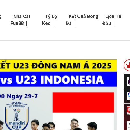
g
Nhà Cái
Tỷ Lệ
Kết Quả Bóng
Lịch Thi
Fun88
Kèo
Đá
Đấu