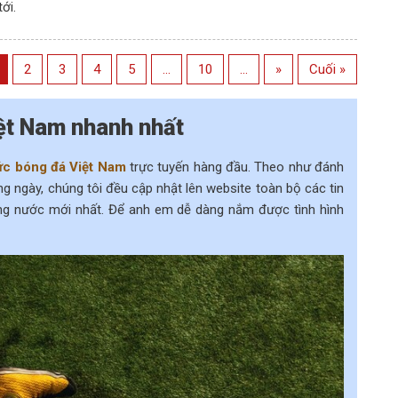
ới.
2
3
4
5
...
10
...
»
Cuối »
iệt Nam nhanh nhất
tức bóng đá Việt Nam
trực tuyến hàng đầu. Theo như đánh
g ngày, chúng tôi đều cập nhật lên website toàn bộ các tin
ong nước mới nhất. Để anh em dễ dàng nắm được tình hình