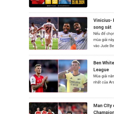
Vinicius-
song sát
Nếu để chọn
mùa giải nà
vào Jude Be
Ben White
League
Mùa giải năm
nhất của Ar
Man CIty 
Champion