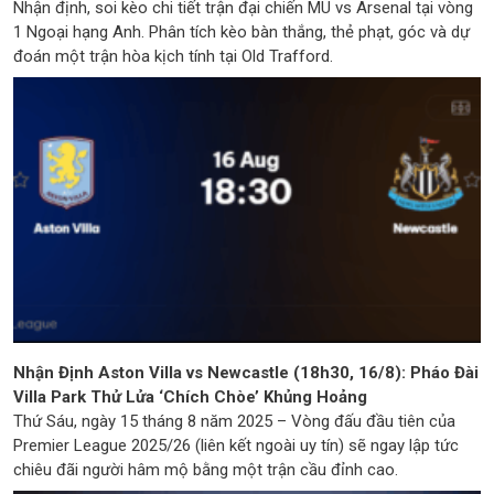
Nhận định, soi kèo chi tiết trận đại chiến MU vs Arsenal tại vòng
1 Ngoại hạng Anh. Phân tích kèo bàn thắng, thẻ phạt, góc và dự
đoán một trận hòa kịch tính tại Old Trafford.
Nhận Định Aston Villa vs Newcastle (18h30, 16/8): Pháo Đài
Villa Park Thử Lửa ‘Chích Chòe’ Khủng Hoảng
Thứ Sáu, ngày 15 tháng 8 năm 2025 – Vòng đấu đầu tiên của
Premier League 2025/26 (liên kết ngoài uy tín) sẽ ngay lập tức
chiêu đãi người hâm mộ bằng một trận cầu đỉnh cao.