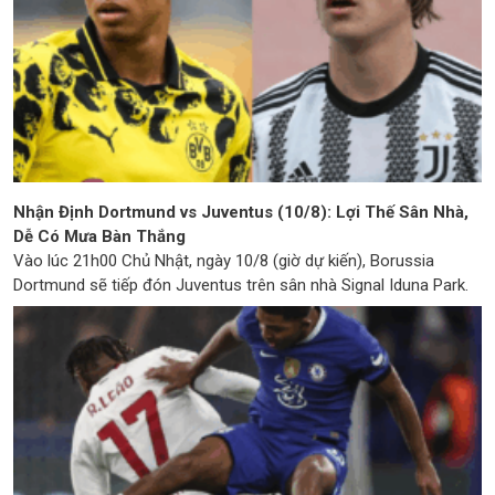
Nhận Định Dortmund vs Juventus (10/8): Lợi Thế Sân Nhà,
Dễ Có Mưa Bàn Thắng
Vào lúc 21h00 Chủ Nhật, ngày 10/8 (giờ dự kiến), Borussia
Dortmund sẽ tiếp đón Juventus trên sân nhà Signal Iduna Park.