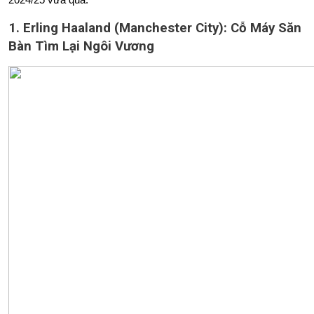
1. Erling Haaland (Manchester City): Cỗ Máy Săn
Bàn Tìm Lại Ngôi Vương