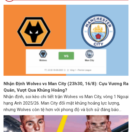
Nhận Định Wolves vs Man City (23h30, 16/8): Cựu Vương Ra
Quân, Vượt Qua Khủng Hoảng?
Nhận định, soi kèo chi tiết trận Wolves vs Man City, vòng 1 Ngoại
hạng Anh 2025/26. Man City đối mặt khủng hoảng lực lượng,
nhưng Wolves còn tệ hơn với phong độ và lịch sử đáng báo
động