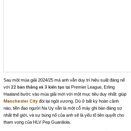
Sau một mùa giải 2024/25 mà anh vẫn duy trì hiệu suất đáng nể
22 bàn thắng và 3 kiến tạo
với
tại Premier League, Erling
Haaland bước vào mùa giải mới với một mục tiêu duy nhất: giúp
Manchester City
đòi lại ngôi vương. Dù ở bất kỳ hoàn cảnh
nào, tiền đạo người Na Uy vẫn là một cỗ máy ghi bàn đáng sợ
nhất thế giới, và sự bùng nổ của anh sẽ là yếu tố tiên quyết cho
tham vọng của HLV Pep Guardiola.