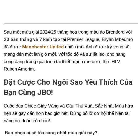
Sau một mùa giải 2024/25 thăng hoa trong màu áo Brentford với
20 bàn thắng và 7 kiến tạo
tại Premier League, Bryan Mbeumo
Manchester United
đã được
chiêu mộ. Anh được kỳ vọng sẽ
mang đến một làn gió mới, với tốc độ và sự lắt léo, cho hàng
công đang trong quá trình tái thiết mạnh mẽ dưới thời HLV
Ruben Amorim.
Đặt Cược Cho Ngôi Sao Yêu Thích Của
Bạn Cùng JBO!
Cuộc đua Chiếc Giày Vàng và Cầu Thủ Xuất Sắc Nhất Mùa hứa
hẹn sẽ gay cấn hơn bao giờ hết. Đừng bỏ lỡ cơ hội thể hiện tài
năng dự đoán của bạn!
Bạn chọn ai sẽ tỏa sáng nhất mùa giải này?