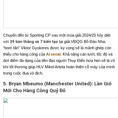
Chuyển đến từ Sporting CP sau một mùa giải 2024/25 hủy diệt
39 bàn thắng và 7 kiến tạo
với
tại giải VĐQG Bồ Đào Nha,
“bom tấn” Viktor Gyokeres được kỳ vọng sẽ là mảnh ghép còn
Arsenal
thiếu cho hàng công của
. Khả năng càn lướt, tốc độ và
dứt điểm đa dạng của tiền đạo người Thụy Điển hứa hẹn sẽ là vũ
khí tối thượng giúp HLV Mikel Arteta hoàn thiện cỗ máy của mình
trong cuộc đua vô địch.
5. Bryan Mbeumo (Manchester United): Làn Gió
Mới Cho Hàng Công Quỷ Đỏ