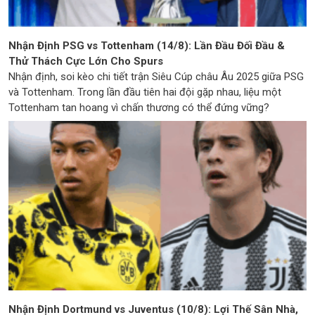
Nhận Định PSG vs Tottenham (14/8): Lần Đầu Đối Đầu &
Thử Thách Cực Lớn Cho Spurs
Nhận định, soi kèo chi tiết trận Siêu Cúp châu Âu 2025 giữa PSG
và Tottenham. Trong lần đầu tiên hai đội gặp nhau, liệu một
Tottenham tan hoang vì chấn thương có thể đứng vững?
Nhận Định Dortmund vs Juventus (10/8): Lợi Thế Sân Nhà,