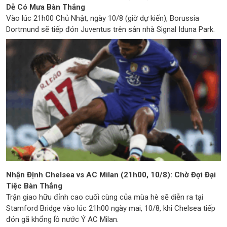
Dễ Có Mưa Bàn Thắng
Vào lúc 21h00 Chủ Nhật, ngày 10/8 (giờ dự kiến), Borussia
Dortmund sẽ tiếp đón Juventus trên sân nhà Signal Iduna Park.
Nhận Định Chelsea vs AC Milan (21h00, 10/8): Chờ Đợi Đại
Tiệc Bàn Thắng
Trận giao hữu đỉnh cao cuối cùng của mùa hè sẽ diễn ra tại
Stamford Bridge vào lúc 21h00 ngày mai, 10/8, khi Chelsea tiếp
đón gã khổng lồ nước Ý AC Milan.