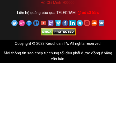
Hồ Chí Minh 700000.
@ads365s
Liên hệ quảng cáo qua TELEGRAM:
Copyright © 2023 Keochuan TV, All rights reserved.
Mọi thông tin sao chép từ chúng tối đều phải được đồng ý bằng
văn bản.