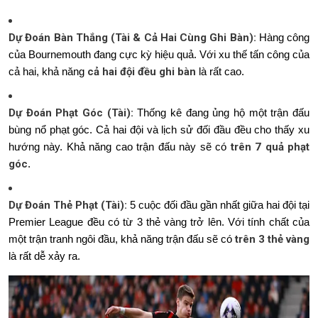
Dự Đoán Bàn Thắng (Tài & Cả Hai Cùng Ghi Bàn):
Hàng công
của Bournemouth đang cực kỳ hiệu quả. Với xu thế tấn công của
cả hai đội đều ghi bàn
cả hai, khả năng
là rất cao.
Dự Đoán Phạt Góc (Tài):
Thống kê đang ủng hộ một trận đấu
bùng nổ phạt góc. Cả hai đội và lịch sử đối đầu đều cho thấy xu
trên 7 quả phạt
hướng này. Khả năng cao trận đấu này sẽ có
góc
.
Dự Đoán Thẻ Phạt (Tài):
5 cuộc đối đầu gần nhất giữa hai đội tại
Premier League đều có từ 3 thẻ vàng trở lên. Với tính chất của
trên 3 thẻ vàng
một trận tranh ngôi đầu, khả năng trận đấu sẽ có
là rất dễ xảy ra.