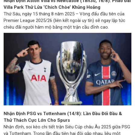
Nhận Định Aston Villa vs Newcastle (18h30, 16/8): Pháo Đài
Villa Park Thử Lửa ‘Chích Chòe’ Khủng Hoảng
Thứ Sáu, ngày 15 tháng 8 năm 2025 – Vòng đấu đầu tiên của
Premier League 2025/26 (liên kết ngoài uy tín) sẽ ngay lập tức
chiêu đãi người hâm mộ bằng một trận cầu đỉnh cao.
Nhận Định PSG vs Tottenham (14/8): Lần Đầu Đối Đầu &
Thử Thách Cực Lớn Cho Spurs
Nhận định, soi kèo chi tiết trận Siêu Cúp châu Âu 2025 giữa PSG
và Tottenham. Trong lần đầu tiên hai đội gặp nhau, liệu một