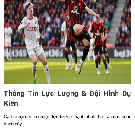
Thông Tin Lực Lượng & Đội Hình Dự
Kiến
Cả hai đội đều có được lực lượng mạnh nhất cho trận đấu quan
trọng này.