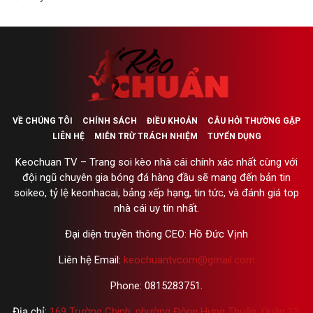
VỀ CHÚNG TÔI
CHÍNH SÁCH
ĐIỀU KHOẢN
CÂU HỎI THƯỜNG GẶP
LIÊN HỆ
MIỄN TRỪ TRÁCH NHIỆM
TUYỂN DỤNG
Keochuan TV – Trang soi kèo nhà cái chính xác nhất cùng với
đội ngũ chuyên gia bóng đá hàng đầu sẽ mang đến bản tin
soikeo, tỷ lệ keonhacai, bảng xếp hạng, tin tức, và đánh giá top
nhà cái uy tín nhất.
Đại diện truyền thông CEO: Hồ Đức Vịnh
Liên hệ Email:
keochuantvcom@gmail.com
Phone: 0815283751.
Địa chỉ:
169 Trường Chinh, phường Đông Hưng Thuận, Quận 12,