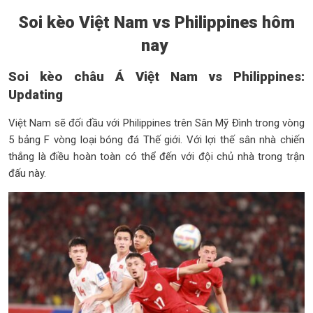
Soi kèo Việt Nam vs Philippines hôm
nay
Soi kèo châu Á Việt Nam vs Philippines:
Updating
Việt Nam sẽ đối đầu với Philippines trên Sân Mỹ Đình trong vòng
5 bảng F vòng loại bóng đá Thế giới. Với lợi thế sân nhà chiến
thắng là điều hoàn toàn có thể đến với đội chủ nhà trong trận
đấu này.