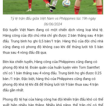
Tỷ lệ trận đấu giữa Việt Nam vs Philippines lúc 19h ngày
06/06/2024
Đội tuyển Việt Nam đang có một chiến dịch vòng loại khá tệ.
Hàng công của đội chủ nhà chỉ ghi được 2 bàn thắng sau 4 trận
đấu. Trung bình họ ghi 0,5 bàn/1 trận. Hàng thủ của đội chủ nhà
cũng đang có phong độ không cao khi để thủng lưới tới 5 bàn
thua sau 4 vòng đấu đã qua.
Bên kia chiến tuyến, Hàng công của Philippines cũng đang có
phong độ khá tệ. Đoàn quân của huấn luyện viên Tom Saintfiet
chỉ có 1 bàn thắng sau 4 vòng đấu. Trung bình họ ghi được 0.25
bàn /1 trận. Đặc biệt, hàng thủ của Philippines cũng đang có
phong độ khá tệ khi đã để thủng lưới tới 9 bàn thua sau 4 trận
đấu gần nhất.
Phong độ tệ hại của hàng công hai đội khiến trận đấu khó có thể
xuất hiện nhiều bàn thắng
. Nhiều khả năng, thế trận chỉ có thể