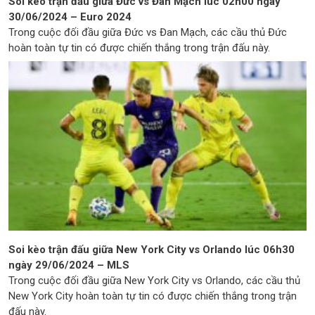
Soi kèo trận đấu giữa Đức vs Đan Mạch lúc 02h00 ngày
30/06/2024 – Euro 2024
Trong cuộc đối đầu giữa Đức vs Đan Mạch, các cầu thủ Đức
hoàn toàn tự tin có được chiến thắng trong trận đấu này.
Soi kèo trận đấu giữa New York City vs Orlando lúc 06h30
ngày 29/06/2024 – MLS
Trong cuộc đối đầu giữa New York City vs Orlando, các cầu thủ
New York City hoàn toàn tự tin có được chiến thắng trong trận
đấu này.