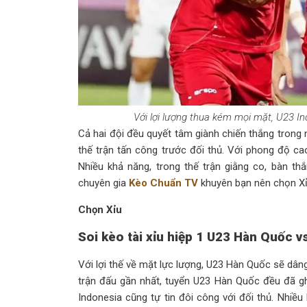
Với lợi lượng thua kém mọi mặt, U23 In
Cả hai đội đều quyết tâm giành chiến thắng trong
thế trận tấn công trước đối thủ. Với phong độ cao
Nhiều khả năng, trong thế trận giằng co, bàn thắ
chuyên gia
Kèo Chuẩn TV
khuyên bạn nên chọn Xỉu
Chọn Xỉu
Soi kèo tài xỉu hiệp 1 U23 Hàn Quốc v
Với lợi thế về mặt lực lượng, U23 Hàn Quốc sẽ dân
trận đấu gần nhất, tuyển U23 Hàn Quốc đều đã gh
Indonesia cũng tự tin đôi công với đối thủ. Nhiều