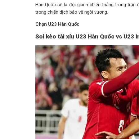
Hàn Quốc sẽ là đội giành chiến thắng trong trận đ
trong chiến dịch bảo vệ ngôi vương.
Chọn U23 Hàn Quốc
Soi kèo tài xỉu U23 Hàn Quốc vs U23 