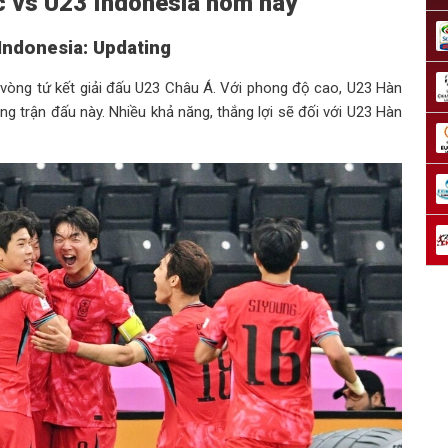
c vs U23 Indonesia hôm nay
Indonesia: Updating
vòng tứ kết giải đấu U23 Châu Á. Với phong độ cao, U23 Hàn
ng trận đấu này. Nhiều khả năng, thắng lợi sẽ đối với U23 Hàn