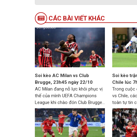
CÁC BÀI VIẾT KHÁC
Soi kèo AC Milan vs Club
Soi kèo trậ
Brugge, 23h45 ngày 22/10
Chile lúc 
AC Milan đang nỗ lực khôi phục vị
– Copa Am
Trong cuộc 
thế của mình UEFA Champions
vs Chile, c
League khi chào đón Club Brugge
toàn tự tin 
đến San Siro.
trong trận đ