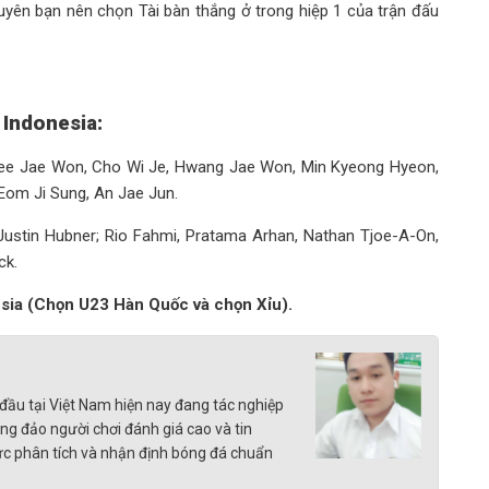
uyên bạn nên chọn Tài bàn thắng ở trong hiệp 1 của trận đấu
 Indonesia:
ee Jae Won, Cho Wi Je, Hwang Jae Won, Min Kyeong Hyeon,
Eom Ji Sung, An Jae Jun.
, Justin Hubner; Rio Fahmi, Pratama Arhan, Nathan Tjoe-A-On,
ck.
sia (Chọn U23 Hàn Quốc và chọn Xỉu).
đầu tại Việt Nam hiện nay đang tác nghiệp
g đảo người chơi đánh giá cao và tin
vực phân tích và nhận định bóng đá chuẩn