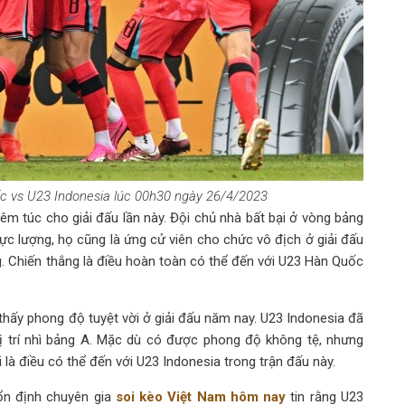
c vs U23 Indonesia lúc 00h30 ngày 26/4/2023
m túc cho giải đấu lần này. Đội chủ nhà bất bại ở vòng bảng
 lực lượng, họ cũng là ứng cử viên cho chức vô địch ở giải đấu
. Chiến thắng là điều hoàn toàn có thể đến với U23 Hàn Quốc
thấy phong độ tuyệt vời ở giải đấu năm nay. U23 Indonesia đã
ị trí nhì bảng A. Mặc dù có được phong độ không tệ, nhưng
 là điều có thể đến với U23 Indonesia trong trận đấu này.
 ổn định chuyên gia
soi kèo Việt Nam hôm nay
tin rằng U23