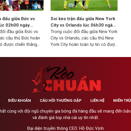
n đấu giữa Đức vs
Soi kèo trận đấu giữa New York
úc 02h00 ngày
City vs Orlando lúc 06h30 ngày
 – Euro 2024
đối đầu giữa Đức vs
29/06/2024 – MLS
Trong cuộc đối đầu giữa New York
ác cầu thủ Đức hoàn
City vs Orlando, các cầu thủ New
có được chiến thắng
York City hoàn toàn tự tin có được
ấu này.
chiến thắng trong trận đấu này.
ĐIỀU KHOẢN
CÂU HỎI THƯỜNG GẶP
LIÊN HỆ
MIỄN TR
ất cùng với đội ngũ chuyên gia bóng đá hàng đầu sẽ mang đến bản tin
và đánh giá top nhà cái uy tín nhất.
Đại diện truyền thông CEO: Hồ Đức Vịnh