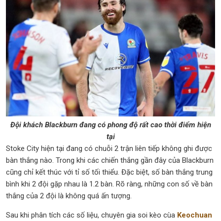
Đội khách Blackburn đang có phong độ rất cao thời điểm hiện
tại
Stoke City hiện tại đang có chuỗi 2 trận liên tiếp không ghi được
bàn thắng nào. Trong khi các chiến thắng gần đây của Blackburn
cũng chỉ kết thúc với tỉ số tối thiểu. Đặc biệt, số bàn thắng trung
bình khi 2 đội gặp nhau là 1.2 bàn. Rõ ràng, những con số về bàn
thắng của 2 đội là không quá ấn tượng.
Sau khi phân tích các số liệu, chuyên gia soi kèo cùa
Keochuan