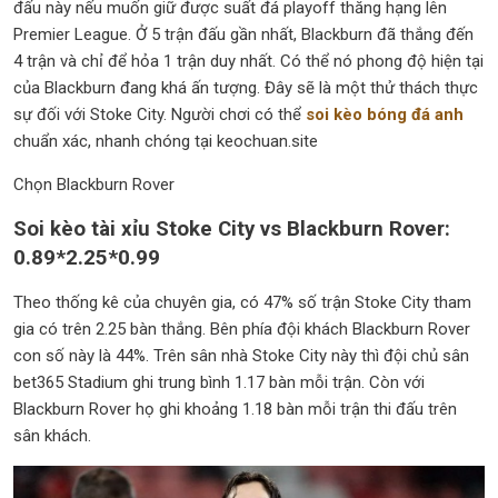
đấu này nếu muốn giữ được suất đá playoff thăng hạng lên
Premier League. Ở 5 trận đấu gần nhất, Blackburn đã thắng đến
4 trận và chỉ để hỏa 1 trận duy nhất. Có thể nó phong độ hiện tại
của Blackburn đang khá ấn tượng. Đây sẽ là một thử thách thực
sự đối với Stoke City. Người chơi có thể
soi kèo bóng đá anh
chuẩn xác, nhanh chóng tại keochuan.site
Chọn Blackburn Rover
Soi kèo tài xỉu Stoke City vs Blackburn Rover:
0.89*2.25*0.99
Theo thống kê của chuyên gia, có 47% số trận Stoke City tham
gia có trên 2.25 bàn thắng. Bên phía đội khách Blackburn Rover
con số này là 44%. Trên sân nhà Stoke City này thì đội chủ sân
bet365 Stadium ghi trung bình 1.17 bàn mỗi trận. Còn với
Blackburn Rover họ ghi khoảng 1.18 bàn mỗi trận thi đấu trên
sân khách.