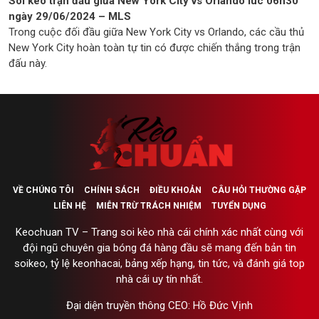
Soi kèo trận đấu giữa New York City vs Orlando lúc 06h30
ngày 29/06/2024 – MLS
Trong cuộc đối đầu giữa New York City vs Orlando, các cầu thủ
New York City hoàn toàn tự tin có được chiến thắng trong trận
đấu này.
VỀ CHÚNG TÔI
CHÍNH SÁCH
ĐIỀU KHOẢN
CÂU HỎI THƯỜNG GẶP
LIÊN HỆ
MIỄN TRỪ TRÁCH NHIỆM
TUYỂN DỤNG
Keochuan TV – Trang soi kèo nhà cái chính xác nhất cùng với
đội ngũ chuyên gia bóng đá hàng đầu sẽ mang đến bản tin
soikeo, tỷ lệ keonhacai, bảng xếp hạng, tin tức, và đánh giá top
nhà cái uy tín nhất.
Đại diện truyền thông CEO: Hồ Đức Vịnh