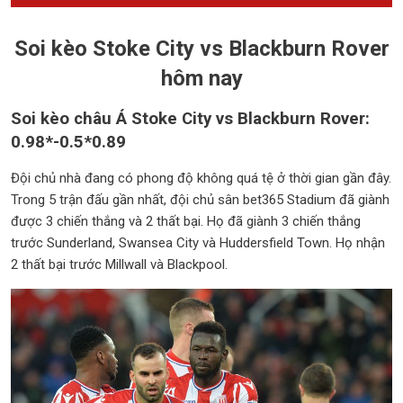
Soi kèo Stoke City vs Blackburn Rover
hôm nay
Soi kèo châu Á Stoke City vs Blackburn Rover:
0.98*-0.5*0.89
Đội chủ nhà đang có phong độ không quá tệ ở thời gian gần đây.
Trong 5 trận đấu gần nhất, đội chủ sân bet365 Stadium đã giành
được 3 chiến thắng và 2 thất bại. Họ đã giành 3 chiến thắng
trước Sunderland, Swansea City và Huddersfield Town. Họ nhận
2 thất bại trước Millwall và Blackpool.