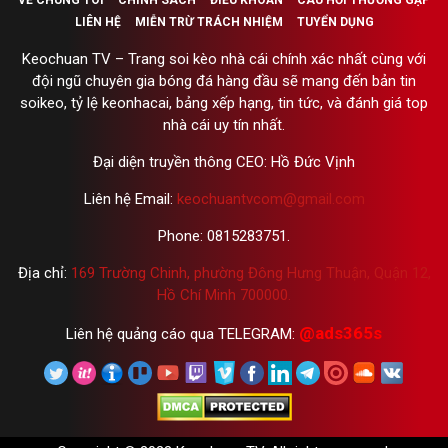
LIÊN HỆ
MIỄN TRỪ TRÁCH NHIỆM
TUYỂN DỤNG
Keochuan TV – Trang soi kèo nhà cái chính xác nhất cùng với
đội ngũ chuyên gia bóng đá hàng đầu sẽ mang đến bản tin
soikeo, tỷ lệ keonhacai, bảng xếp hạng, tin tức, và đánh giá top
nhà cái uy tín nhất.
Đại diện truyền thông CEO: Hồ Đức Vịnh
Liên hệ Email:
keochuantvcom@gmail.com
Phone: 0815283751.
Địa chỉ:
169 Trường Chinh, phường Đông Hưng Thuận, Quận 12,
Hồ Chí Minh 700000.
@ads365s
Liên hệ quảng cáo qua TELEGRAM: