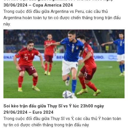
30/06/2024 – Copa America 2024
Trong cuộc đối đầu giữa Argentina vs Peru, các cầu thủ
Argentina hoàn toàn tự tin có được chiến thắng trong trận đấu
này.
Soi kèo trận đấu giữa Thụy Sĩ vs Ý lúc 23h00 ngày
29/06/2024 – Euro 2024
Trong cuộc đối đầu giữa Thụy Sĩ vs Ý, các cầu thủ Ý hoàn toàn
tự tin có được chiến thắng trong trận đấu này.