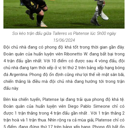
Soi kèo trận đấu giữa Talleres vs Platense lúc 5h00 ngày
15/06/2024
Đội chủ nhà đang có phong độ khá tốt trong thời gian gần đây.
Đoàn quân của huấn luyện viên Ribonetto W. đang bất bại trong
4 trận đấu gần nhất. Với 10 điểm có được sau 4 vòng đấu, đội
chủ nhà đang tạm thời xếp ở vị trí thứ 2 trên bảng xếp hạng bóng
đá Argentina. Phong độ ổn định cũng như lợi thế về mặt sân bãi,
chiến thắng là điều mà đội chủ nhà đang hướng tới trong trận
đấu này.
Bên kia chiến tuyến, Platense lại đang trải qua phong độ khá tệ.
Đoàn quân của huấn luyện viên Diego Pablo Simeone chỉ có
được 1 trận thắng trong 4 trận đấu gần nhất . Với 1 trận thắng 2
trận hoà và 1 trận thua. Nhìn rộng ra cả mùa giải, Platense chỉ có
5 điểm, đang đứng thứ 17 trên bảng xếp hạng. Phong độ bất ổn