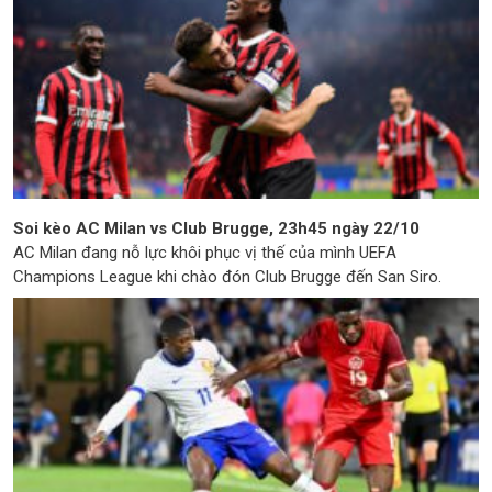
Soi kèo AC Milan vs Club Brugge, 23h45 ngày 22/10
AC Milan đang nỗ lực khôi phục vị thế của mình UEFA
Champions League khi chào đón Club Brugge đến San Siro.