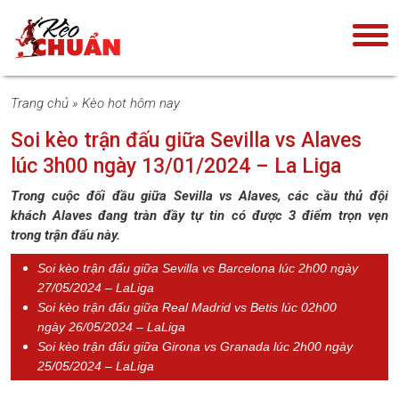
Trang chủ
»
Kèo hot hôm nay
Soi kèo trận đấu giữa Sevilla vs Alaves
lúc 3h00 ngày 13/01/2024 – La Liga
Trong cuộc đối đầu giữa Sevilla vs Alaves, các cầu thủ đội
khách Alaves đang tràn đầy tự tin có được 3 điểm trọn vẹn
trong trận đấu này.
Soi kèo trận đấu giữa Sevilla vs Barcelona lúc 2h00 ngày
27/05/2024 – LaLiga
Soi kèo trận đấu giữa Real Madrid vs Betis lúc 02h00
ngày 26/05/2024 – LaLiga
Soi kèo trận đấu giữa Girona vs Granada lúc 2h00 ngày
25/05/2024 – LaLiga