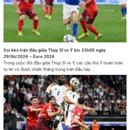
Soi kèo trận đấu giữa Thụy Sĩ vs Ý lúc 23h00 ngày
29/06/2024 – Euro 2024
Trong cuộc đối đầu giữa Thụy Sĩ vs Ý, các cầu thủ Ý hoàn toàn
tự tin có được chiến thắng trong trận đấu này.