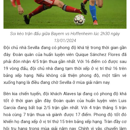
Soi kèo trận đấu giữa Bayern vs Hoffenheim lúc 2h30 ngày
13/01/2024
Đội chủ nhà Sevilla đang có phong độ khá tệ trong thời gian gần
đây. Đoàn quân của huấn luyện viên Quique Sánchez Flores đã
phải đón nhận 4/5 trận thua gần nhất. Với 16 điểm có được sau
19 vòng đấu, đội chủ nhà đang tạm thời xếp ở vị trí thứ 16 trên
bảng xếp hạng. Nếu không cải thiện phong độ, một tấm vé
xuống hạng là điều đang chờ Sevilla ở mùa giải năm nay.
Bên kia chiến tuyến, đội khách Alaves lại đang có phong độ khá
tốt ở thời gian gần đây. Đoàn quân của huấn luyện viên Luis
García đang bất bại 2/5 trận gần nhất. Với 4 trận thắng 5 trận
hoà cùng 7 trận thua và giành được 17 điểm. Phong độ tốt đó
khiến họ đang xếp ở vị trí thứ 15 trên bảng xếp hạng. Tràn đầy cơ
hội trụ hạng trong mùa giải năm nay. Chính vì vậy, chuyến làm