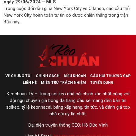
ngày 29/06/2024 – MLS
Trong cuộc đối đầu giữa New York City vs Orlando, các cầu thủ
New York City hoàn toàn tự tin có được chiến thắng trong trận
đấu này.
VỀ CHÚNG TÔI
CHÍNH SÁCH
ĐIỀU KHOẢN
CÂU HỎI THƯỜNG GẶP
LIÊN HỆ
MIỄN TRỪ TRÁCH NHIỆM
TUYỂN DỤNG
Keochuan TV – Trang soi kèo nhà cái chính xác nhất cùng với
đội ngũ chuyên gia bóng đá hàng đầu sẽ mang đến bản tin
soikeo, tỷ lệ keonhacai, bảng xếp hạng, tin tức, và đánh giá top
nhà cái uy tín nhất.
Đại diện truyền thông CEO: Hồ Đức Vịnh