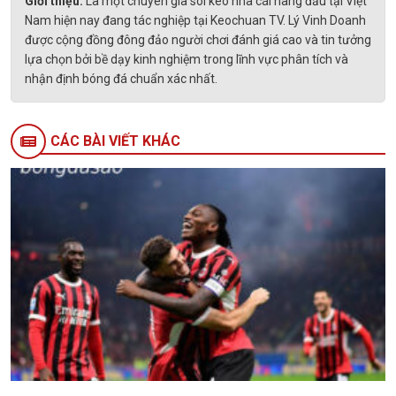
Giới thiệu:
Là một chuyên gia soi kèo nhà cái hàng đầu tại Việt
Nam hiện nay đang tác nghiệp tại Keochuan TV. Lý Vinh Doanh
được cộng đồng đông đảo người chơi đánh giá cao và tin tưởng
lựa chọn bởi bề dạy kinh nghiệm trong lĩnh vực phân tích và
nhận định bóng đá chuẩn xác nhất.
CÁC BÀI VIẾT KHÁC