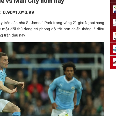
le vs Man City hôm nay
: 0.90*1.0*0.99
y trên sân nhà St James’ Park trong vòng 21 giải Ngoại hạng
 một đối thủ đang có phong độ tốt hơn chiến thắng là điều
g trận đấu này.