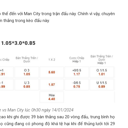
thể đến với Man City trong trận đấu này. Chính vì vậy, chuyên
n thắng trong kèo đấu này.
: 1.05*3.0*0.85
le vs Man City lúc 0h30 ngày 14/01/2024
o khi ghi được 39 bàn thắng sau 20 vòng đấu, trung bình họ
họ cũng đang có phong độ khá tệ hại khi để thủng lưới tới 29