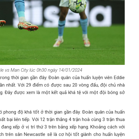
tle vs Man City lúc 0h30 ngày 14/01/2024
ong thời gian gần đây. Đoàn quân của huấn luyện viên Eddie
gần nhất. Với 29 điểm có được sau 20 vòng đấu, đội chủ nhà
ạng. Đây được xem là một kết quả khá tệ với một đội bóng sở
có phong độ khá tốt ở thời gian gần đây. Đoàn quân của huấn
t bại liên tiếp. Với 12 trận thắng 4 trận hoà cùng 3 trận thua
đang xếp ở vị trí thứ 3 trên bảng xếp hạng. Khoảng cách với
ch trên sân Newcastle sẽ là cơ hội tốt giành cho huấn luyện