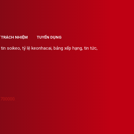
Ừ TRÁCH NHIỆM
TUYỂN DỤNG
 soikeo, tỷ lệ keonhacai, bảng xếp hạng, tin tức,
 700000.