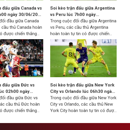
n đấu giữa Canada vs
Soi kèo trận đấu giữa Argentina
7h00 ngày 30/06/2024
vs Peru lúc 7h00 ngày
erica 2024
đối đầu giữa Canada
30/06/2024 – Copa America
Trong cuộc đối đầu giữa Argentina
ác cầu thủ Canada hoàn
2024
vs Peru, các cầu thủ Argentina
có được chiến thắng
hoàn toàn tự tin có được chiến
ấu này.
thắng trong trận đấu này.
n đấu giữa Đức vs
Soi kèo trận đấu giữa New York
úc 02h00 ngày
City vs Orlando lúc 06h30 ngày
 – Euro 2024
đối đầu giữa Đức vs
29/06/2024 – MLS
Trong cuộc đối đầu giữa New York
ác cầu thủ Đức hoàn
City vs Orlando, các cầu thủ New
có được chiến thắng
York City hoàn toàn tự tin có được
ấu này.
chiến thắng trong trận đấu này.