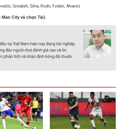
vačić, Grealish, Silva, Rodri, Foden, Alvarez
n Man City
và chọn Tài).
đầu tại Việt Nam hiện nay đang tác nghiệp
g đảo người chơi đánh giá cao và tin
vực phân tích và nhận định bóng đá chuẩn