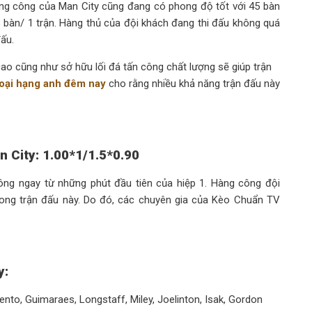
àng công của Man City cũng đang có phong độ tốt với 45 bàn
 bàn/ 1 trận. Hàng thủ của đội khách đang thi đấu không quá
đấu.
ao cũng như sở hữu lối đá tấn công chất lượng sẽ giúp trận
goại hạng anh đêm nay
cho rằng nhiều khả năng trận đấu này
n City: 1.00*1/1.5*0.90
công ngay từ những phút đầu tiên của hiệp 1. Hàng công đội
ong trận đấu này.
Do đó, các chuyên gia của Kèo Chuẩn TV
y:
nto, Guimaraes, Longstaff, Miley, Joelinton, Isak, Gordon