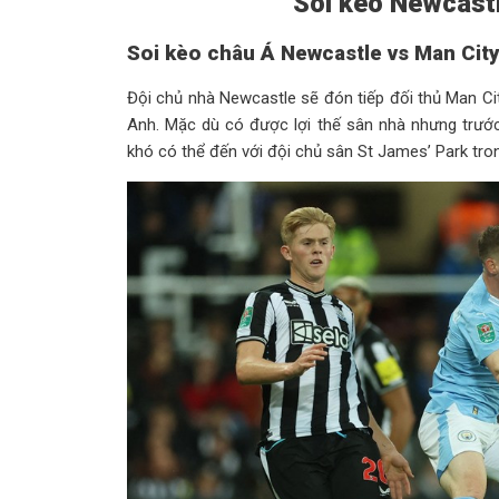
Soi kèo Newcast
Soi kèo châu Á Newcastle vs Man City
Đội chủ nhà Newcastle sẽ đón tiếp đối thủ Man Cit
Anh. Mặc dù có được lợi thế sân nhà nhưng trước
khó có thể đến với đội chủ sân St James’ Park tron