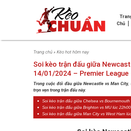
Tran
Chủ
Trang chủ
»
Kèo hot hôm nay
Soi kèo trận đấu giữa Newcast
14/01/2024 – Premier League
Trong cuộc đối đầu giữa Newcastle vs Man City, 
trọn vẹn trong trận đấu này.
Soi kèo trận đấu giữa Chelsea vs Bournemouth
Soi kèo trận đấu giữa Brighton vs MU lúc 22h0
Soi kèo trận đấu giữa Man City vs West Ham l