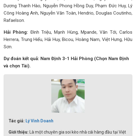
Dương Thanh Hào, Nguyễn Phong Hồng Duy, Phạm Đức Huy, Lý
Công Hoàng Anh, Nguyễn Văn Toàn, Hendrio, Douglas Coutinho,
Rafaelson.
Hải Phòng:
Đình Triệu, Mạnh Hùng, Mpande, Văn Tới, Carlos
Herrera, Trung Hiếu, Hải Huy, Bicou, Hoàng Nam, Việt Hưng, Hữu
Sơn.
Dự đoán kết quả: Nam Định 3-1 Hải Phòng (Chọn Nam Định
và chọn Tài).
Tác giả:
Lý Vinh Doanh
Giới thiệu:
Là một chuyên gia soi kèo nhà cái hàng đầu tại Việt