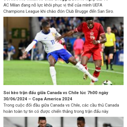
AC Milan đang nỗ lực khôi phục vị thế của mình UEFA
Champions League khi chào đón Club Brugge đến San Siro.
Soi kèo trận đấu giữa Canada vs Chile lúc 7h00 ngày
30/06/2024 – Copa America 2024
Trong cuộc đối đầu giữa Canada vs Chile, các cầu thủ Canada
hoàn toàn tự tin có được chiến thắng trong trận đấu này.