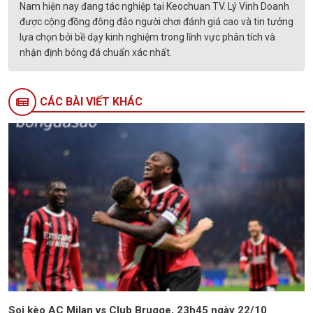
Nam hiện nay đang tác nghiệp tại Keochuan TV. Lý Vinh Doanh
được cộng đồng đông đảo người chơi đánh giá cao và tin tưởng
lựa chọn bởi bề dạy kinh nghiệm trong lĩnh vực phân tích và
nhận định bóng đá chuẩn xác nhất.
CÁC BÀI VIẾT KHÁC
Soi kèo AC Milan vs Club Brugge, 23h45 ngày 22/10