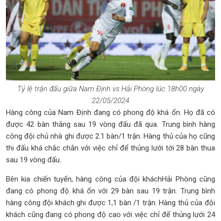
Tỷ lệ trận đấu giữa Nam Định vs Hải Phòng lúc 18h00 ngày
22/05/2024
Hàng công của Nam Định đang có phong độ khá ổn. Họ đã có
được 42 bàn thắng sau 19 vòng đấu đã qua. Trung bình hàng
công đội chủ nhà ghi được 2.1 bàn/1 trận. Hàng thủ của họ cũng
thi đấu khá chắc chắn với việc chỉ để thủng lưới tới 28 bàn thua
sau 19 vòng đấu.
Bên kia chiến tuyến, hàng công của đội kháchHải Phòng cũng
đang có phong độ khá ổn với 29 bàn sau 19 trận. Trung bình
hàng công đội khách ghi được 1,1 bàn /1 trận. Hàng thủ của đội
khách cũng đang có phong độ cao với việc chỉ để thủng lưới 24