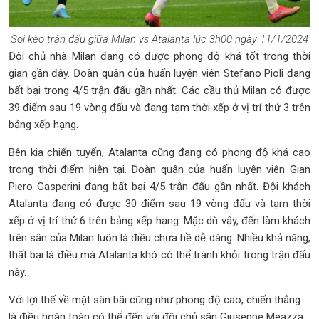
Soi kèo trận đấu giữa Milan vs Atalanta lúc 3h00 ngày 11/1/2024
Đội chủ nhà Milan đang có được phong độ khá tốt trong thời
gian gần đây. Đoàn quân của huấn luyện viên Stefano Pioli đang
bất bại trong 4/5 trận đấu gần nhất. Các cầu thủ Milan có được
39 điểm sau 19 vòng đấu và đang tạm thời xếp ở vị trí thứ 3 trên
bảng xếp hạng.
Bên kia chiến tuyến, Atalanta cũng đang có phong độ khá cao
trong thời điểm hiện tại. Đoàn quân của huấn luyện viên Gian
Piero Gasperini đang bất bại 4/5 trận đấu gần nhất. Đội khách
Atalanta đang có được 30 điểm sau 19 vòng đấu và tạm thời
xếp ở vị trí thứ 6 trên bảng xếp hạng. Mặc dù vậy, đến làm khách
trên sân của Milan luôn là điều chưa hề dễ dàng. Nhiều khả năng,
thất bại là điều mà Atalanta khó có thể tránh khỏi trong trận đấu
này.
Với lợi thế về mặt sân bãi cũng như phong độ cao, chiến thắng
là điều hoàn toàn có thể đến với đội chủ sân Giuseppe Meazza