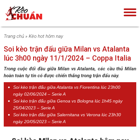
Trang chủ
»
Kèo hot hôm nay
Soi kèo trận đấu giữa Milan vs Atalanta
lúc 3h00 ngày 11/1/2024 – Coppa Italia
Trong cuộc đối đầu giữa Milan vs Atalanta, các cầu thủ Milan
hoàn toàn tự tin có được chiến thắng trong trận đấu này.
Soi kèo trận đấu giữa Atalanta vs Fiorentina lúc 23h00
ngày 02/06/2024 – Serie A
Soi kèo trận đấu giữa Genoa vs Bologna lúc 1h45 ngày
25/04/2023 – Serie A
Soi kèo trận đấu giữa Salernitana vs Verona lúc 23h30
ngày 20/05/2023 – Serie A