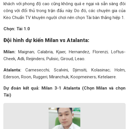
khách với phong độ cao cũng không quá e ngại và sẵn sàng đôi
công với đối thủ trong trận đấu này.
Do đó, các chuyên gia của
Kèo Chuẩn TV khuyên người chơi nên chọn Tài bàn thắng hiệp 1.
Chọn: Tài 1.0
Đội hình dự kiến Milan vs Atalanta:
Milan:
Maignan; Calabria, Kjaer, Hernandez, Florenzi; Loftus-
Cheek, Adli, Reijinders; Pulisic, Giroud, Leao.
Atalanta:
Carnesecchi; Scalvini, Djimsiti, Kolasinac; Holm,
Ederson, Roon, Ruggeri; Miranchuk, Koopmeiners; Ketelaere.
Dự đoán kết quả: Milan 3-1 Atalanta (Chọn Milan và chọn
Tài)