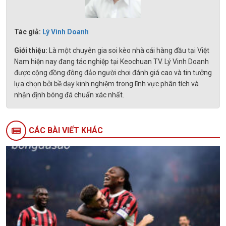
Tác giả:
Lý Vinh Doanh
Giới thiệu:
Là một chuyên gia soi kèo nhà cái hàng đầu tại Việt
Nam hiện nay đang tác nghiệp tại Keochuan TV. Lý Vinh Doanh
được cộng đồng đông đảo người chơi đánh giá cao và tin tưởng
lựa chọn bởi bề dạy kinh nghiệm trong lĩnh vực phân tích và
nhận định bóng đá chuẩn xác nhất.
CÁC BÀI VIẾT KHÁC