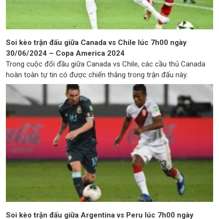
Soi kèo trận đấu giữa Canada vs Chile lúc 7h00 ngày
30/06/2024 – Copa America 2024
Trong cuộc đối đầu giữa Canada vs Chile, các cầu thủ Canada
hoàn toàn tự tin có được chiến thắng trong trận đấu này.
Soi kèo trận đấu giữa Argentina vs Peru lúc 7h00 ngày