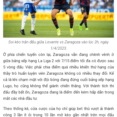
Soi kèo trận đấu giữa Levante vs Zaragoza vào lúc 2h, ngày
1/4/2023.
Ở phía chiến tuyến còn lại, Zaragoza vẫn đang chênh vênh ở
giữa bảng xếp hạng La Liga 2 với 7/15 điểm tối đa có được sau
5 vòng đấu. Việc phải chia điểm quá nhiều khiến thứ hạng của
thầy trò huấn luyện viên Zaragoza không có nhiều thay đổi. Kể
cả là khi chạm mặt với đội bóng đang đứng cuối bảng xếp hạng
Lugo, họ cũng không thể giành chiến thắng. Với thành tích thi
đấu đầy bất ổn, Zaragoza đang là điểm đến kém hấp dẫn trong
mắt các nhà đầu tư.
Theo thống kê, cửa cược của họ chỉ giúp bet thủ vượt ải thành
công 3 lần ít ỏi trong 10 lần mở kèo gần nhất trên mọi đấu