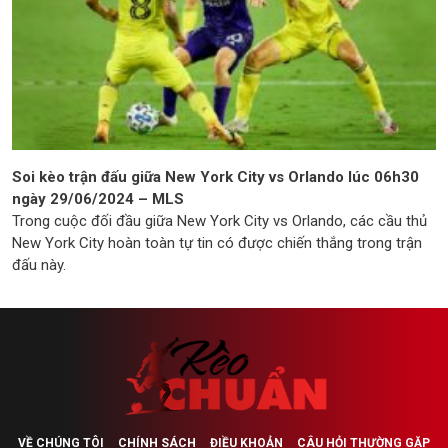
Soi kèo trận đấu giữa New York City vs Orlando lúc 06h30
ngày 29/06/2024 – MLS
Trong cuộc đối đầu giữa New York City vs Orlando, các cầu thủ
New York City hoàn toàn tự tin có được chiến thắng trong trận
đấu này.
VỀ CHÚNG TÔI
CHÍNH SÁCH
ĐIỀU KHOẢN
CÂU HỎI THƯỜNG GẶP