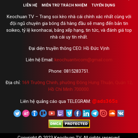
LIÊN HỆ
MIỄN TRỪ TRÁCH NHIỆM
TUYỂN DỤNG
Keochuan TV – Trang soi kèo nhà cái chính xác nhất cùng với
đội ngũ chuyên gia bóng đá hàng đầu sẽ mang đến bản tin
soikeo, tỷ lệ keonhacai, bảng xếp hạng, tin tức, và đánh giá top
nhà cái uy tín nhất.
Đại diện truyền thông CEO: Hồ Đức Vịnh
Liên hệ Email:
keochuantvcom@gmail.com
Phone: 0815283751.
Địa chỉ:
169 Trường Chinh, phường Đông Hưng Thuận, Quận 12,
Hồ Chí Minh 700000.
@ads365s
Liên hệ quảng cáo qua TELEGRAM:
Copyright © 2023 Keochuan TV, All rights reserved.