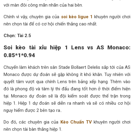
với màn đôi công mãn nhãn của hai bên.
Chính vì vậy, chuyên gia của
soi kèo ligue 1
khuyên người chơi
nên chọn tài để có cơ hội chiến thắng cao nhất.
Chọn: Tài 2.5
Soi kèo tài xỉu hiệp 1 Lens vs AS Monaco:
0.85*1*0.94
Chuyến làm khách trên sân Stade Bollaert Delelis sắp tới của AS
Monaco được dự đoán sẽ gặp không ít khó khăn. Tuy nhiên với
quyết tâm vượt qua chính Lens trên bảng xếp hạng. Thêm vào
đó là phong độ và tâm lý thi đấu đang tốt hơn ở thời điểm hiện
tại. Monaco dự đoán sẽ là đội kiểm soát được thế trận trong
hiệp 1. Hiệp 1 dự đoán sẽ diễn ra nhanh và sẽ có nhiều cơ hội
nguy hiểm được 2 bên tạo ra..
Do đó, các chuyên gia của
Kèo Chuẩn TV
khuyên người chơi
nên chọn tài bàn thắng hiệp 1.