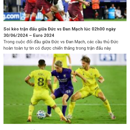
Soi kèo trận đấu giữa Đức vs Đan Mạch lúc 02h00 ngày
30/06/2024 – Euro 2024
Trong cuộc đối đầu giữa Đức vs Đan Mạch, các cầu thủ Đức
hoàn toàn tự tin có được chiến thắng trong trận đấu này.