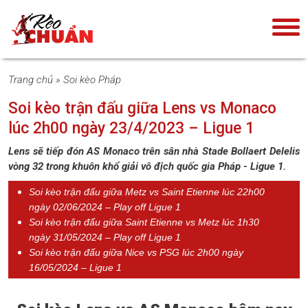
Trang chủ
»
Soi kèo Pháp
Soi kèo trận đấu giữa Lens vs Monaco
lúc 2h00 ngày 23/4/2023 – Ligue 1
Lens sẽ tiếp đón AS Monaco trên sân nhà Stade Bollaert Delelis
vòng 32 trong khuôn khổ giải vô địch quốc gia Pháp - Ligue 1.
Soi kèo trận đấu giữa Metz vs Saint Etienne lúc 22h00
ngày 02/06/2024 – Play off Ligue 1
Soi kèo trận đấu giữa Saint Etienne vs Metz lúc 1h30
ngày 31/05/2024 – Play off Ligue 1
Soi kèo trận đấu giữa Nice vs PSG lúc 2h00 ngày
16/05/2024 – Ligue 1