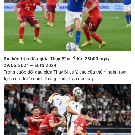
Soi kèo trận đấu giữa Thụy Sĩ vs Ý lúc 23h00 ngày
29/06/2024 – Euro 2024
Trong cuộc đối đầu giữa Thụy Sĩ vs Ý, các cầu thủ Ý hoàn toàn
tự tin có được chiến thắng trong trận đấu này.