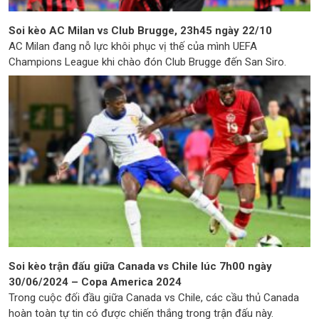
Soi kèo AC Milan vs Club Brugge, 23h45 ngày 22/10
AC Milan đang nỗ lực khôi phục vị thế của mình UEFA
Champions League khi chào đón Club Brugge đến San Siro.
Soi kèo trận đấu giữa Canada vs Chile lúc 7h00 ngày
30/06/2024 – Copa America 2024
Trong cuộc đối đầu giữa Canada vs Chile, các cầu thủ Canada
hoàn toàn tự tin có được chiến thắng trong trận đấu này.