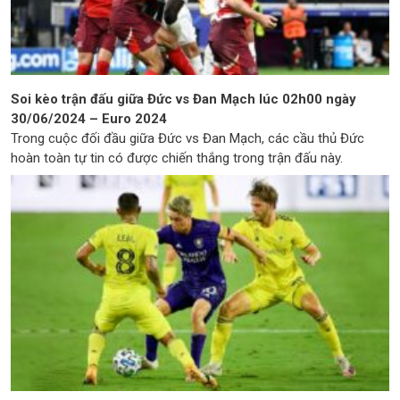
Soi kèo trận đấu giữa Đức vs Đan Mạch lúc 02h00 ngày
30/06/2024 – Euro 2024
Trong cuộc đối đầu giữa Đức vs Đan Mạch, các cầu thủ Đức
hoàn toàn tự tin có được chiến thắng trong trận đấu này.