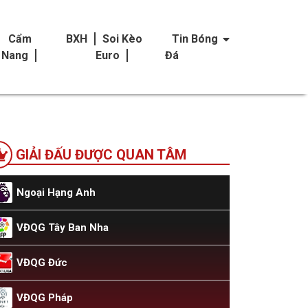
Cẩm
BXH
Soi Kèo
Tin Bóng
Nang
Euro
Đá
GIẢI ĐẤU ĐƯỢC QUAN TÂM
Ngoại Hạng Anh
VĐQG Tây Ban Nha
VĐQG Đức
VĐQG Pháp