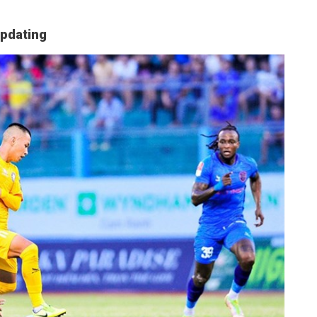
Updating