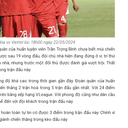
Hòa vs Viettel lúc 18h00 ngày 22/05/2024
ân của huấn luyện viên Trần Trọng Bình chưa biết mùi chiến
ược sau 19 vòng đấu, đội chủ nhà hiện đang đứng ở vị trí thứ
 nhà, nhưng trước một đối thủ được đánh giá vượt trội. Thất
ong trận đấu này.
ong độ khá cao trong thời gian gần đây. Đoàn quân của huấn
n thắng 2 trận hoà trong 5 trận đấu gần nhất. Với 24 điểm
 trên bảng xếp hạng V.League. Với phong độ cũng như dàn cầu
hể đến với đội khách trong trận đấu này.
 hoàn toàn tự tin có được 3 điểm trong trận đấu này. Chính vì
giành chiến thắng trong kèo đấu này.