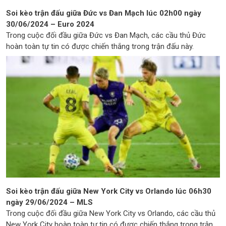
Soi kèo trận đấu giữa Đức vs Đan Mạch lúc 02h00 ngày
30/06/2024 – Euro 2024
Trong cuộc đối đầu giữa Đức vs Đan Mạch, các cầu thủ Đức
hoàn toàn tự tin có được chiến thắng trong trận đấu này.
Soi kèo trận đấu giữa New York City vs Orlando lúc 06h30
ngày 29/06/2024 – MLS
Trong cuộc đối đầu giữa New York City vs Orlando, các cầu thủ
New York City hoàn toàn tự tin có được chiến thắng trong trận