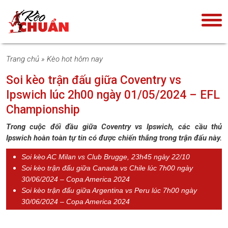
Trang chủ
»
Kèo hot hôm nay
Soi kèo trận đấu giữa Coventry vs
Ipswich lúc 2h00 ngày 01/05/2024 – EFL
Championship
Trong cuộc đối đầu giữa Coventry vs Ipswich, các cầu thủ
Ipswich hoàn toàn tự tin có được chiến thắng trong trận đấu này.
Soi kèo AC Milan vs Club Brugge, 23h45 ngày 22/10
Soi kèo trận đấu giữa Canada vs Chile lúc 7h00 ngày
30/06/2024 – Copa America 2024
Soi kèo trận đấu giữa Argentina vs Peru lúc 7h00 ngày
30/06/2024 – Copa America 2024