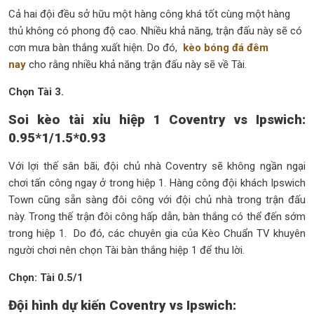
Cả hai đội đều sở hữu một hàng công khá tốt cùng một hàng
thủ không có phong độ cao. Nhiều khả năng, trận đấu này sẽ có
cơn mưa bàn thắng xuất hiện.
Do đó,
kèo bóng đá đêm
nay
cho rằng nhiều khả năng trận đấu này sẽ về Tài.
Chọn Tài 3.
Soi kèo tài xỉu hiệp 1 Coventry vs Ipswich:
0.95*1/1.5*0.93
Với lợi thế sân bãi, đội chủ nhà
Coventry
sẽ không ngần ngại
chơi tấn công ngay ở trong hiệp 1. Hàng công đội khách
Ipswich
Town
cũng sẵn sàng đôi công với đội chủ nhà trong trận đấu
này. Trong thế trận đôi công hấp dẫn, bàn thắng có thể đến sớm
trong hiệp 1.
Do đó, các chuyên gia của Kèo Chuẩn TV khuyên
người chơi nên chọn Tài bàn thắng hiệp 1 để thu lời.
Chọn: Tài 0.5/1
Đội hình dự kiến Coventry vs Ipswich: