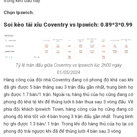
trong kèo đấu này.
Chọn Ipswich.
Soi kèo tài xỉu Coventry vs Ipswich: 0.89*3*0.99
Tỷ lệ trận đấu giữa Coventry vs Ipswich lúc 2h00 ngày
01/05/2024
Hàng công của đội nhà Coventry đang có phong độ khá cao khi
đã ghi được 5 bàn thắng sau 3 trận đấu gần nhất, trung bình họ
ghi được 1.7 bàn/1 trận. Ngoài ra, hàng thủ của họ cũng đang có
phong độ khá tệ khi để thủng lưới 6 bàn thua sau 3 vòng đấu. Về
phía đội khách Ipswich Town, hàng công của họ cũng đang có
phong độ khá tốt với 4 bàn trong 3 trận đấu gần nhất. Trung bình
họ ghi được 1.3 bàn/ 1 trận. Trong khi đó hàng thủ của họ lại có
phong độ trái ngược khi đã để thủng lưới 4 bàn sau 3 vòng.