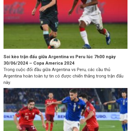
Soi kèo trận đấu giữa Argentina vs Peru lúc 7h00 ngày
30/06/2024 – Copa America 2024
Trong cuộc đối đầu giữa Argentina vs Peru, các cầu thủ
Argentina hoàn toàn tự tin có được chiến thắng trong trận đấu
này.