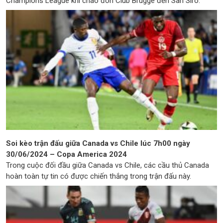
Champions League khi chào đón Club Brugge đến San Siro.
Soi kèo trận đấu giữa Canada vs Chile lúc 7h00 ngày
30/06/2024 – Copa America 2024
Trong cuộc đối đầu giữa Canada vs Chile, các cầu thủ Canada
hoàn toàn tự tin có được chiến thắng trong trận đấu này.