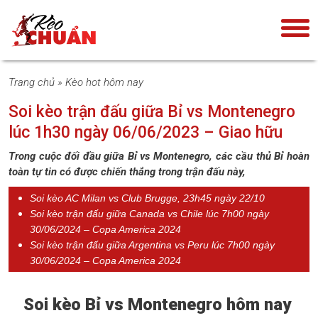
Trang chủ
»
Kèo hot hôm nay
Soi kèo trận đấu giữa Bỉ vs Montenegro
lúc 1h30 ngày 06/06/2023 – Giao hữu
Trong cuộc đối đầu giữa Bỉ vs Montenegro, các cầu thủ Bỉ hoàn
toàn tự tin có được chiến thắng trong trận đấu này,
Soi kèo AC Milan vs Club Brugge, 23h45 ngày 22/10
Soi kèo trận đấu giữa Canada vs Chile lúc 7h00 ngày
30/06/2024 – Copa America 2024
Soi kèo trận đấu giữa Argentina vs Peru lúc 7h00 ngày
30/06/2024 – Copa America 2024
Soi kèo Bỉ vs Montenegro hôm nay