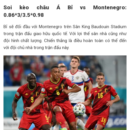
Soi kèo châu Á Bỉ vs Montenegro:
0.86*3/3.5*0.98
Bỉ sẽ đối đầu với Montenegro trên Sân King Baudouin Stadium
trong trận đấu giao hữu quốc tế. Với lợi thế sân nhà cũng như
đội hình chất lượng. Chiến thắng là điều hoàn toàn có thể đến
với đội chủ nhà trong trận đấu này.