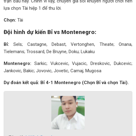
trận đấu này. Chính vì vậy, chuyên gia soi khuyên người chơi nên
lựa chọn Tài hiệp 1 để thu lời.
Chọn:
Tài
Đội hình dự kiến Bỉ vs Montenegro:
Bỉ:
Sels; Castagne, Debast, Vertonghen, Theate; Onana,
Tielemans; Trossard, De Bruyne, Doku; Lukaku
Montenegro:
Sarkic; Vukcevic, Vujacic, Dreskovic, Dukcevic;
Jankovic, Bakic; Jovovic, Jovetic, Camaj; Mugosa
Dự đoán kết quả: Bỉ 4-1 Montenegro (Chọn Bỉ và chọn Tài).