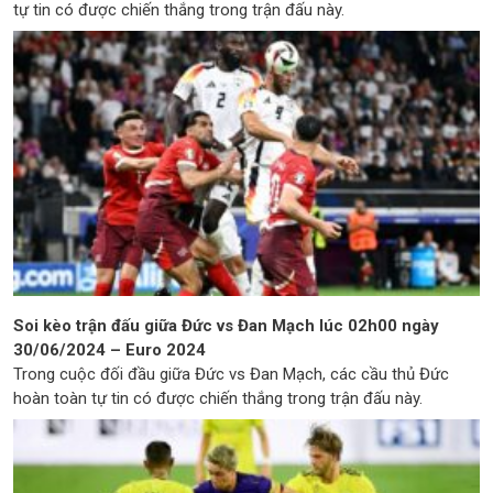
tự tin có được chiến thắng trong trận đấu này.
Soi kèo trận đấu giữa Đức vs Đan Mạch lúc 02h00 ngày
30/06/2024 – Euro 2024
Trong cuộc đối đầu giữa Đức vs Đan Mạch, các cầu thủ Đức
hoàn toàn tự tin có được chiến thắng trong trận đấu này.