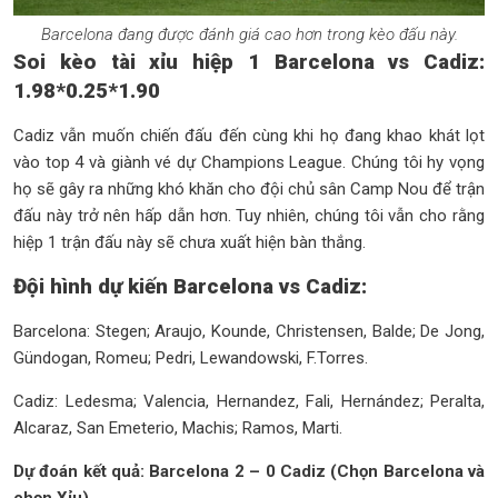
Barcelona đang được đánh giá cao hơn trong kèo đấu này.
Soi kèo tài xỉu hiệp 1 Barcelona vs Cadiz:
1.98*0.25*1.90
Cadiz vẫn muốn chiến đấu đến cùng khi họ đang khao khát lọt
vào top 4 và giành vé dự Champions League. Chúng tôi hy vọng
họ sẽ gây ra những khó khăn cho đội chủ sân Camp Nou để trận
đấu này trở nên hấp dẫn hơn. Tuy nhiên, chúng tôi vẫn cho rằng
hiệp 1 trận đấu này sẽ chưa xuất hiện bàn thắng.
Đội hình dự kiến Barcelona vs Cadiz:
Barcelona: Stegen; Araujo, Kounde, Christensen, Balde; De Jong,
Gündogan, Romeu; Pedri, Lewandowski, F.Torres.
Cadiz: Ledesma; Valencia, Hernandez, Fali, Hernández; Peralta,
Alcaraz, San Emeterio, Machis; Ramos, Marti.
Dự đoán kết quả: Barcelona 2 – 0 Cadiz (Chọn Barcelona và