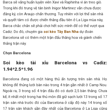
Barca sẽ vắng huấn luyện viên Xavi và Raphinha vì án treo giò.
Trong khi đó trung vệ tân binh Inigor Martinez vẫn chưa được
đăng ký, còn Araujo chấn thương. Tuy nhiên với lợi thế sân nhà
và quyết tâm có được chiến thắng đầu tiên ở La Liga mùa này,
Barca chắc chắn sẽ phải chơi hết sức mình để có thể vượt qua
Cadiz. Do đó, chuyên gia
soi kèo Tây Ban Nha
dự đoán
Barcelona sẽ có thêm một trận đấu thăng hoa và giành chiến
thắng trận này.
Chọn Barcelona
Soi kèo tài xỉu Barcelona vs Cadiz:
1.94*2.5*1.96
Barcelona đang có một hàng thủ ấn tượng trên sân nhà. Họ
không để thủng lưới bàn nào trong 4 trận gần nhất ở Camp Nou.
Ngoài ra, 3 trong số 4 trận đấu đó có dưới 2,5 bàn thắng. Chưa
kể, ít nhất một trong hai thủ môn đã giữ sạch lưới 13 trong số 17
trận sân nhà trước đó của Barcelona ở cấp độ này. 14 trong số
17 trận sân khách gần đây nhất của Barcelona ở La Liga cũng