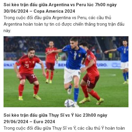
Soi kèo trận đấu giữa Argentina vs Peru lúc 7h00 ngày
30/06/2024 – Copa America 2024
Trong cuộc đối đầu giữa Argentina vs Peru, các cầu thủ
Argentina hoàn toàn tự tin có được chiến thắng trong trận đấu
này.
Soi kèo trận đấu giữa Thụy Sĩ vs Ý lúc 23h00 ngày
29/06/2024 – Euro 2024
Trong cuộc đối đầu giữa Thụy Sĩ vs Ý, các cầu thủ Ý hoàn toàn